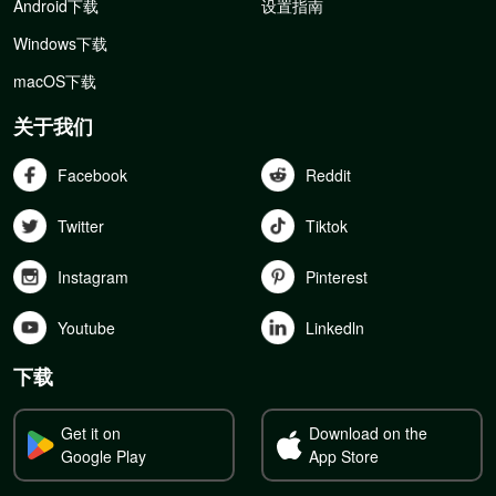
Android下载
设置指南
Windows下载
macOS下载
关于我们
Facebook
Reddit
Twitter
Tiktok
Instagram
Pinterest
Youtube
Linkedln
下载
Get it on
Download on the
Google Play
App Store